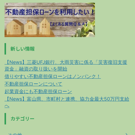
新しい情報
【News】三菱UFJ銀行、大雨災害に係る「災害復旧支援
資金」融資の取り扱いを開始
借りやすい不動産担保ローンはノンバンク！
不動産担保ローンについて
起業資金にも不動産担保ローン
【News】富山県、市町村と連携、協力金最大50万円支給
へ
カテゴリー