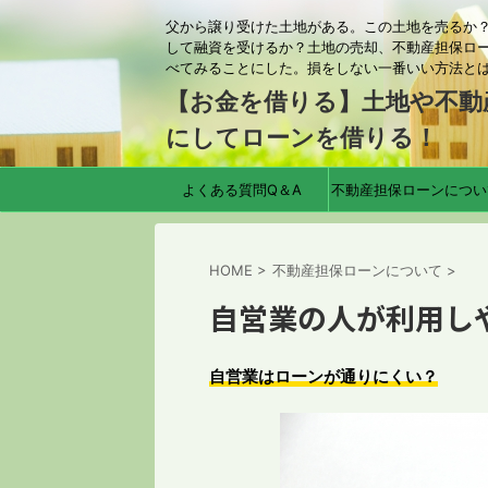
父から譲り受けた土地がある。この土地を売るか
して融資を受けるか？土地の売却、不動産担保ロ
べてみることにした。損をしない一番いい方法と
【お金を借りる】土地や不動
にしてローンを借りる！
よくある質問Q＆A
不動産担保ローンについ
HOME
>
不動産担保ローンについて
>
自営業の人が利用し
自営業はローンが通りにくい？