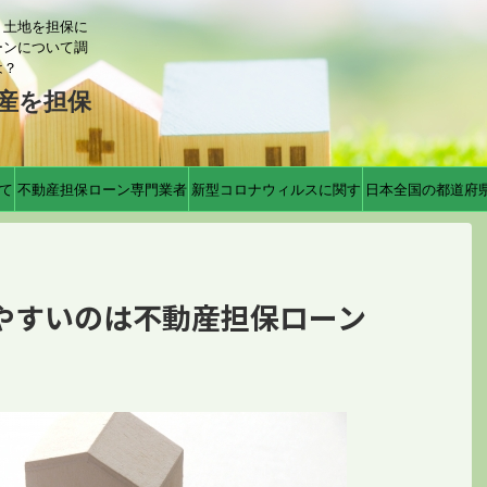
？土地を担保に
ーンについて調
は？
産を担保
て
不動産担保ローン専門業者
新型コロナウィルスに関す
日本全国の都道府
る対応
やすいのは不動産担保ローン