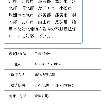
川郡 加賀市 鹿島郡 金沢市 河
北郡 河北郡 かほく市 小松市
珠洲市七尾市 能美郡 能美市 羽
咋郡 羽咋市 白山市 鳳珠郡 輪
島市など北陸地方圏内の不動産担保
ローンに対応しています。
融資限度額
最高5億円
金利
4.00%〜15.00%
返済方法
元利均等返済
返済期間
35年以内（1回〜420回）
対象エリア
全国対応