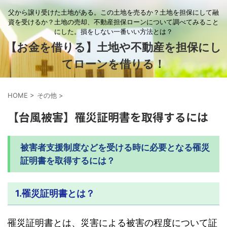
父から譲り受けた土地がある。この土地を売るか？土地を担保にして融
資を受けるか？土地の売却、不動産担保ローンについて調べてみること
にした。損をしない一番いい方法とは？
【お金を借りる】土地や不動産を担保にし
てローンを借りる！
HOME
>
その他
>
【台風被害】罹災証明書を取得するには
被害者支援制度などを受ける時に必要となる罹災
証明書を取得するには？
1.
罹災証明書とは？
罹災証明書とは、災害による被害の程度について証