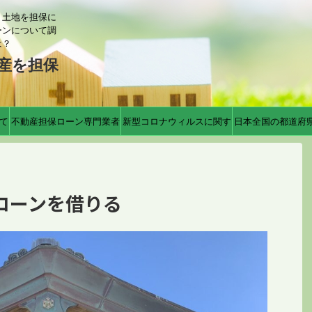
？土地を担保に
ーンについて調
は？
産を担保
て
不動産担保ローン専門業者
新型コロナウィルスに関す
日本全国の都道府
る対応
ローンを借りる