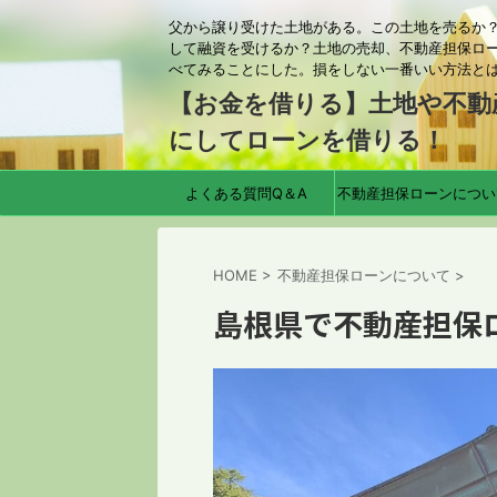
父から譲り受けた土地がある。この土地を売るか
して融資を受けるか？土地の売却、不動産担保ロ
べてみることにした。損をしない一番いい方法と
【お金を借りる】土地や不動
にしてローンを借りる！
よくある質問Q＆A
不動産担保ローンについ
HOME
>
不動産担保ローンについて
>
島根県で不動産担保