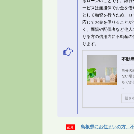
るローンのことです。銀行
ービスは無担保でお金を借
として融資を行うため、ロ
応じてお金を借りることが
く、両親や配偶者など他人
りる方の信用力に不動産の
ります。
不動
自分名
ない場
もでき
...
続き
島根県にお住まいの方、
必見