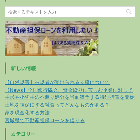
新しい情報
【自然災害】被災者が受けられる支援について
【News】全国銀行協会、資金繰りに苦しむ企業に対して
手形や小切手の不渡り処分を当面猶予する特別措置を開始
土地を担保にする融資ってどんなものがある？
家を現金化する方法
宮城県で不動産担保ローンを借りる
カテゴリー